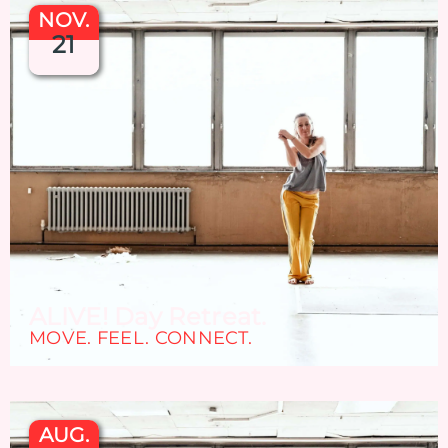
NOV.
21
ALIVE! Day Retreat.
MOVE. FEEL. CONNECT.
AUG.