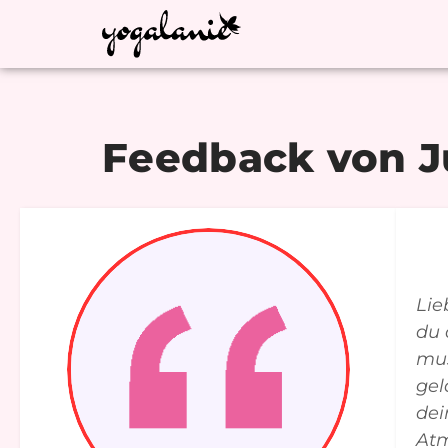
Feedback von Ju
Lie
du 
mus
gel
dei
Atm