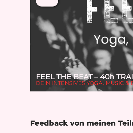
FEEL THE BEAT – 40h TRA
DEIN INTENSIVES YOGA, MUSIC &
Feedback von meinen Tei