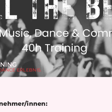
INING
 DANCE ERLEBNIS.
lnehmer/innen: