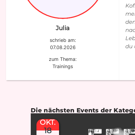
Kof
mei
den
Julia
nac
Leb
schrieb am:
du 
07.08.2026
zum Thema:
Trainings
Die nächsten Events der Kateg
OKT.
18