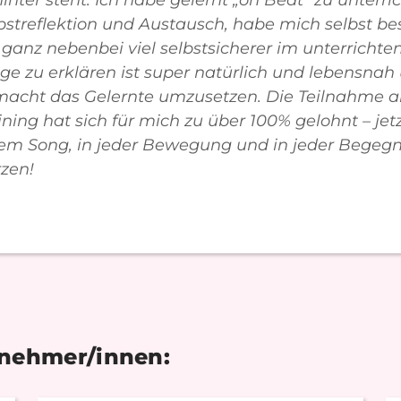
inter steht. Ich habe gelernt „on Beat“ zu unterric
bstreflektion und Austausch, habe mich selbst b
 ganz nebenbei viel selbstsicherer im unterricht
ge zu erklären ist super natürlich und lebensnah 
acht das Gelernte umzusetzen. Die Teilnahme a
ining hat sich für mich zu über 100% gelohnt – jet
em Song, in jeder Bewegung und in jeder Begegn
zen!
lnehmer/innen: