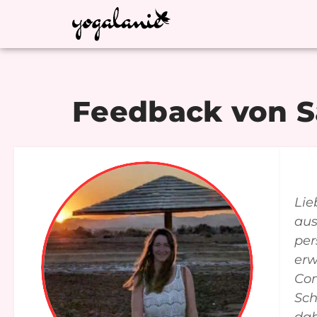
Feedback von S
Lie
aus
per
erw
Com
Sch