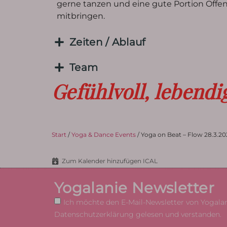
gerne tanzen und eine gute Portion Offen
mitbringen.
Zeiten / Ablauf
Team
Gefühlvoll, lebendi
Start
/
Yoga & Dance Events
/ Yoga on Beat – Flow 28.3.20
Zum Kalender hinzufügen ICAL
Yogalanie Newsletter
Ich möchte den E-Mail-Newsletter von Yogalani
Datenschutzerklärung gelesen und verstanden.