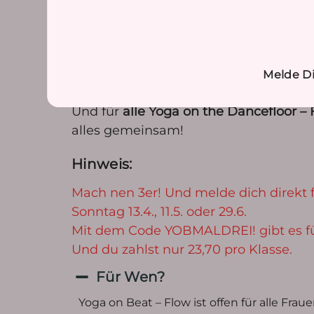
Vinyasa Sequenzen über, die wir on 
berührenden Choreografie zu einem 
Geniesse den Ausklang der Stunde e
Melde D
Es wird gefühlvoll, lebendig und herzö
Und für
alle Yoga on the Dancefloor – 
alles gemeinsam!
Hinweis:
Mach nen 3er! Und melde dich direkt f
Sonntag 13.4., 11.5. oder 29.6.
Mit dem Code YOBMALDREI! gibt es fü
Und du zahlst nur 23,70 pro Klasse.
Für Wen?
Yoga on Beat – Flow ist offen für alle Fr