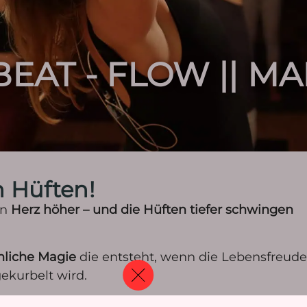
EAT - FLOW || MA
n Hüften!
in
Herz höher – und die Hüften tiefer schwingen
hliche Magie
die entsteht, wenn die Lebensfreude
ekurbelt wird.
eiteten Warm Up, gehen wir zu einzelnen