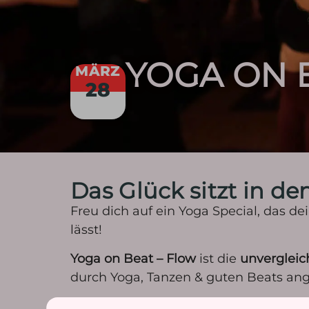
YOGA ON B
MÄRZ
28
Das Glück sitzt in de
Freu dich auf ein Yoga Special, das de
lässt!
Yoga on Beat – Flow
ist die
unvergleic
durch Yoga, Tanzen & guten Beats ang
Nach einem ankommenden und vorber