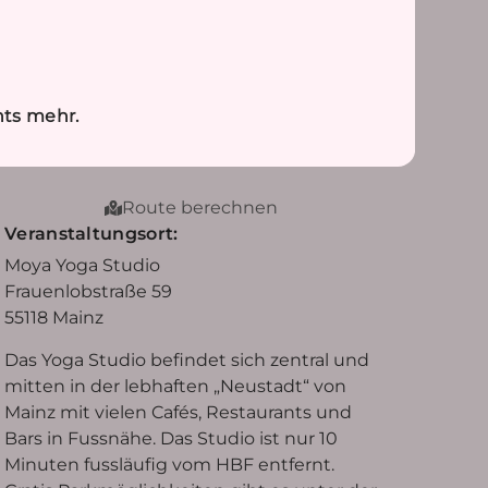
nts mehr.
Route berechnen
Veranstaltungsort:
Moya Yoga Studio
Frauenlobstraße 59
55118 Mainz
Das Yoga Studio befindet sich zentral und
mitten in der lebhaften „Neustadt“ von
Mainz mit vielen Cafés, Restaurants und
Bars in Fussnähe. Das Studio ist nur 10
Minuten fussläufig vom HBF entfernt.